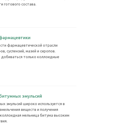
и готового состава.
 фармацевтики
ости фармацевтической отрасли
в, суспензий, мазей и сиропов.
 добиваться только коллоидные
битумных эмульсий
ых эмульсий широко используется в
мельчения веществ и получения
 коллоидная мельница битума высоким
вия.