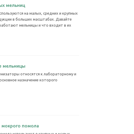
ых мельниц
пользуются на малых, средних и крупных
дукции в больших масштабах. Давайте
 работают мельницы и что входит в их
е мельницы
енизаторы относятся к лабораторному и
сновное назначение которого
 мокрого помола
омола используют в крупных и малых