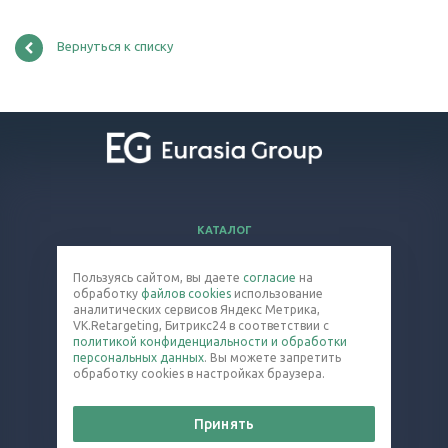
Вернуться к списку
КАТАЛОГ
ВОПРОСЫ И ОТВЕТЫ
Пользуясь сайтом, вы даете
согласие
на
КОМПАНИЯ
обработку
файлов cookies
использование
КОНТАКТЫ
аналитических сервисов Яндекс Метрика,
VK.Retargeting, Битрикс24 в соответствии с
политикой конфиденциальности и обработки
8 (800) 301-33-40
персональных данных
. Вы можете запретить
обработку cookies в настройках браузера.
colloid@eq-mail.ru
Принять
© 2026 Все права защищены.