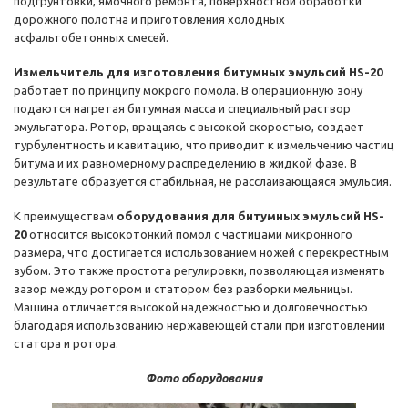
подгрунтовки, ямочного ремонта, поверхностной обработки
дорожного полотна и приготовления холодных
асфальтобетонных смесей.
Измельчитель для изготовления битумных эмульсий HS-20
работает по принципу мокрого помола. В операционную зону
подаются нагретая битумная масса и специальный раствор
эмульгатора. Ротор, вращаясь с высокой скоростью, создает
турбулентность и кавитацию, что приводит к измельчению частиц
битума и их равномерному распределению в жидкой фазе. В
результате образуется стабильная, не расслаивающаяся эмульсия.
К преимуществам
оборудования для битумных эмульсий HS-
20
относится высокотонкий помол с частицами микронного
размера, что достигается использованием ножей с перекрестным
зубом. Это также простота регулировки, позволяющая изменять
зазор между ротором и статором без разборки мельницы.
Машина отличается высокой надежностью и долговечностью
благодаря использованию нержавеющей стали при изготовлении
статора и ротора.
Фото оборудования