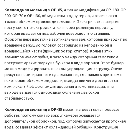
Коллоидная мельница OP-85
, а также модификации OP-180, OP-
200, OP-70 и OP-130, объединены в одну серию, и отличаются
только объемом производительности. Электрическая энергия
поступает от электродвигателя через ременную передачу,
которая вращается под рабочей поверхностью станины.
Обороты передаются на вертикальный вал, который приводит во
вращение режущую головку, состоящую из неподвижной и
вращающейся части (принцип: ротор-статор). Кольца этих
элементов имеют зубья, в зазор между которыми самотеком
поступает арахис сверху из бункера в виде воронки. Этот бункер
можно модифицировать шнеком, упрощающим загрузку. Орехи
режутся, перетираются и сдавливаются, смешиваясь при этом с
некоторым объемом жидкости, вследствие чего достигается
комплексный эффект эмульгирования и гомогенизации, и на
выходе выдается однородная суспензия с высокой
стабильностью.
Коллоидная мельница OP-85
может нагреваться в процессе
работы, поэтому контур вокруг камеры оснащается
дополнительной оболочкой, под которую запускается проточная
вода, создавая эффект охлаждающей рубашки. Конструкция