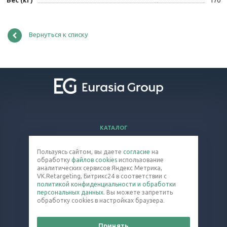
Вернуться к списку
КАТАЛОГ
ВОПРОСЫ И ОТВЕТЫ
Пользуясь сайтом, вы даете
согласие
на
КОМПАНИЯ
обработку
файлов cookies
использование
КОНТАКТЫ
аналитических сервисов Яндекс Метрика,
VK.Retargeting, Битрикс24 в соответствии с
политикой конфиденциальности и обработки
8 (800) 301-33-40
персональных данных
. Вы можете запретить
обработку cookies в настройках браузера.
colloid@eq-mail.ru
Принять