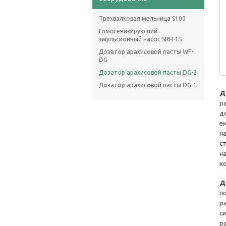
Трехвалковая мельница S100
Гомогенизирующий
эмульсионный насос SRH-15
Дозатор арахисовой пасты WF-
DG
Дозатор арахисовой пасты DG-2
Дозатор арахисовой пасты DG-1
Д
р
д
е
н
с
н
к
Д
п
р
с
р