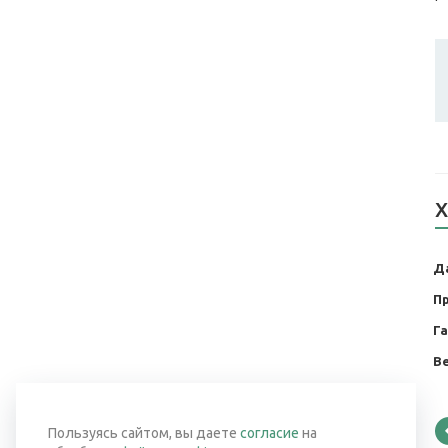
Х
Д
П
Г
Ве
Пользуясь сайтом, вы даете
согласие
на