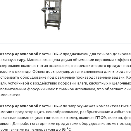
озатор арахисовой пасты DG-2
предназначен для точного дозирован
азличную тару. Машина оснащена двумя объемными поршнями с эффект
озирования включает этап всасывания, во время которого продукт пост
мкости в цилиндр. Объем дозы регулируется изменением длины хода по
астраивать оборудование под различные производственные задачи. К
тали, устойчивой к воздействию коррозии, влаги, кислотных и щелочны
аполнительные форсунки имеют съемное исполнение, что облегчает очис
омпонентов.
озатор арахисовой пасты DG-2
по запросу может комплектоваться 
омогают предотвращать пенообразование, разбрызгивание и избыточ
азличные варианты уплотнительных колец, включая ПТФЭ, силикон, фт
иликон. Для работы с горячими продуктами оборудование может оснащ
ассчитанными на температуры до 95 °C.