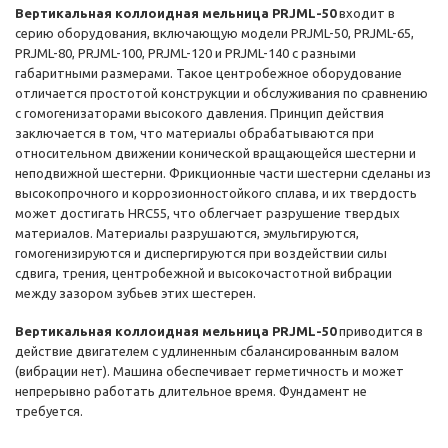
Вертикальная коллоидная мельница PRJML-50
входит в
серию оборудования, включающую модели PRJML-50, PRJML-65,
PRJML-80, PRJML-100, PRJML-120 и PRJML-140 с разными
габаритными размерами. Такое центробежное оборудование
отличается простотой конструкции и обслуживания по сравнению
с гомогенизаторами высокого давления. Принцип действия
заключается в том, что материалы обрабатываются при
относительном движении конической вращающейся шестерни и
неподвижной шестерни. Фрикционные части шестерни сделаны из
высокопрочного и коррозионностойкого сплава, и их твердость
может достигать HRC55, что облегчает разрушение твердых
материалов. Материалы разрушаются, эмульгируются,
гомогенизируются и диспергируются при воздействии силы
сдвига, трения, центробежной и высокочастотной вибрации
между зазором зубьев этих шестерен.
Вертикальная коллоидная мельница PRJML-50
приводится в
действие двигателем с удлиненным сбалансированным валом
(вибрации нет). Машина обеспечивает герметичность и может
непрерывно работать длительное время. Фундамент не
требуется.